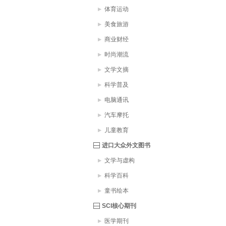
体育运动
美食旅游
商业财经
时尚潮流
文学文摘
科学普及
电脑通讯
汽车摩托
儿童教育
进口大众外文图书
文学与虚构
科学百科
童书绘本
SCI核心期刊
医学期刊