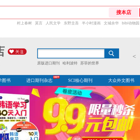
村上春树
莫言
人民文学
东野圭吾
半小时漫画
文城余华
bibi动物园
店
<
原版进口期刊
哈利波特
苏菲的世界
学图书
进口期刊杂志
SCI核心期刊
大众外文图书