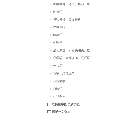
医学教育、考试、培训、医
疗助理、医学词典
肿瘤学
整容整形、颌面外科
呼吸系统
解剖学
生理学
消化系统、肝胆胰相关、腹
部疾病
心理学、精神疾病、睡眠医
学
公共卫生
急诊、急救医学
风湿病学
血液学
运动医学
经典医学图书展示区
原版外文杂志