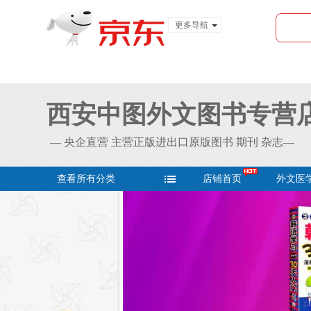
更多导航
服装城
食品
金融
西安中图外文图书专营
— 央企直营 主营正版进出口原版图书 期刊 杂志—
查看所有分类
店铺首页
外文医