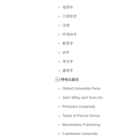
地理学
工程技术
法律
环境科学
教育学
农学
考古学
建筑学
特色出版社
Oxford University Press
John Wiley and Sons Inc
Princeton University
Taylor & Francis Group
Bloomsbury Publishing
PLC
Cambridge University