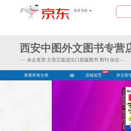
更多导航
服装城
食品
金融
西安中图外文图书专营
— 央企直营 主营正版进出口原版图书 期刊 杂志—
查看所有分类
店铺首页
外文医