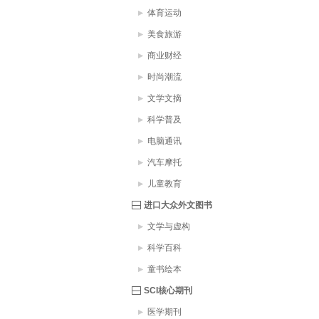
体育运动
美食旅游
商业财经
时尚潮流
文学文摘
科学普及
电脑通讯
汽车摩托
儿童教育
进口大众外文图书
文学与虚构
科学百科
童书绘本
SCI核心期刊
医学期刊