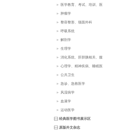
医学教育、考试、培训、医
疗助理、医学词典
肿瘤学
整容整形、颌面外科
呼吸系统
解剖学
生理学
消化系统、肝胆胰相关、腹
部疾病
心理学、精神疾病、睡眠医
学
公共卫生
急诊、急救医学
风湿病学
血液学
运动医学
经典医学图书展示区
原版外文杂志