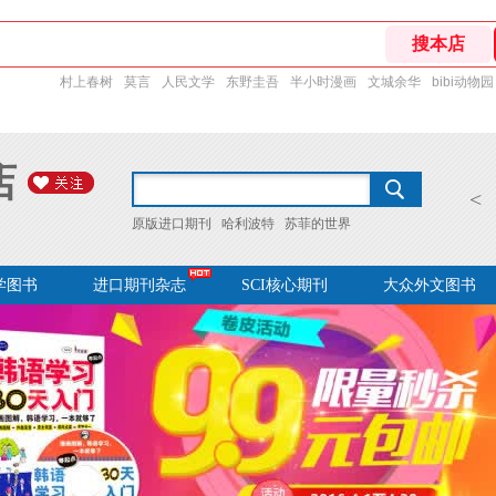
村上春树
莫言
人民文学
东野圭吾
半小时漫画
文城余华
bibi动物园
店
<
原版进口期刊
哈利波特
苏菲的世界
学图书
进口期刊杂志
SCI核心期刊
大众外文图书