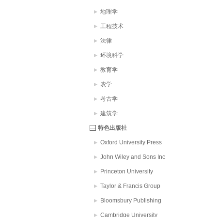
地理学
工程技术
法律
环境科学
教育学
农学
考古学
建筑学
特色出版社
Oxford University Press
John Wiley and Sons Inc
Princeton University
Taylor & Francis Group
Bloomsbury Publishing
PLC
Cambridge University