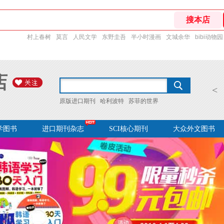
村上春树
莫言
人民文学
东野圭吾
半小时漫画
文城余华
bibi动物园
店
<
原版进口期刊
哈利波特
苏菲的世界
学图书
进口期刊杂志
SCI核心期刊
大众外文图书