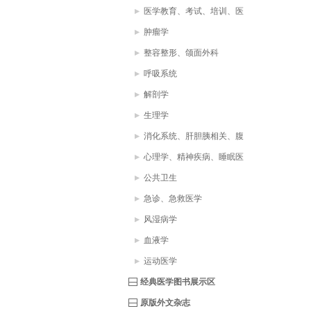
医学教育、考试、培训、医
疗助理、医学词典
肿瘤学
整容整形、颌面外科
呼吸系统
解剖学
生理学
消化系统、肝胆胰相关、腹
部疾病
心理学、精神疾病、睡眠医
学
公共卫生
急诊、急救医学
风湿病学
血液学
运动医学
经典医学图书展示区
原版外文杂志