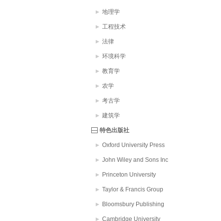
地理学
工程技术
法律
环境科学
教育学
农学
考古学
建筑学
特色出版社
Oxford University Press
John Wiley and Sons Inc
Princeton University
Taylor & Francis Group
Bloomsbury Publishing
PLC
Cambridge University