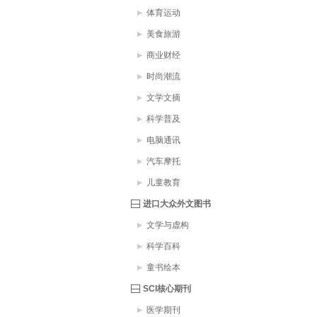
体育运动
美食旅游
商业财经
时尚潮流
文学文摘
科学普及
电脑通讯
汽车摩托
儿童教育
进口大众外文图书
文学与虚构
科学百科
童书绘本
SCI核心期刊
医学期刊