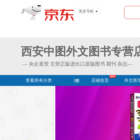
更多导航
服装城
食品
金融
西安中图外文图书专营
— 央企直营 主营正版进出口原版图书 期刊 杂志—
查看所有分类
店铺首页
外文医