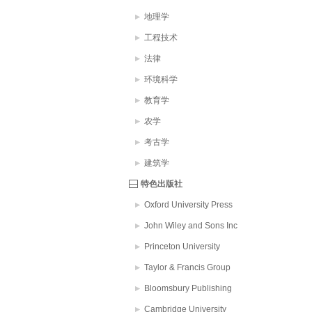
地理学
工程技术
法律
环境科学
教育学
农学
考古学
建筑学
特色出版社
Oxford University Press
John Wiley and Sons Inc
Princeton University
Taylor & Francis Group
Bloomsbury Publishing
PLC
Cambridge University