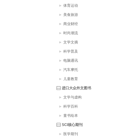
体育运动
美食旅游
商业财经
时尚潮流
文学文摘
科学普及
电脑通讯
汽车摩托
儿童教育
进口大众外文图书
文学与虚构
科学百科
童书绘本
SCI核心期刊
医学期刊