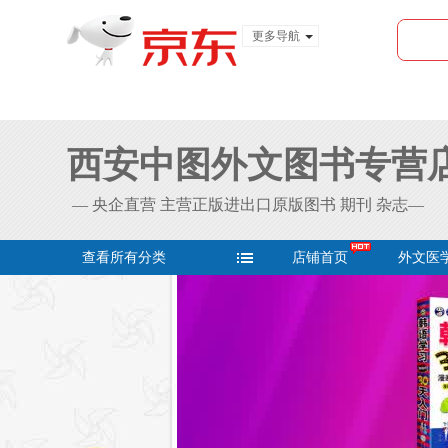
更多导航
服装城
食品
金融
西安中图外文图书专营
— 央企直营 主营正版进出口原版图书 期刊 杂志—
查看所有分类
店铺首页
外文医