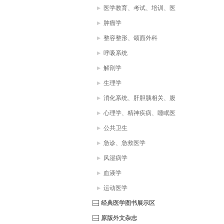
医学教育、考试、培训、医
疗助理、医学词典
肿瘤学
整容整形、颌面外科
呼吸系统
解剖学
生理学
消化系统、肝胆胰相关、腹
部疾病
心理学、精神疾病、睡眠医
学
公共卫生
急诊、急救医学
风湿病学
血液学
运动医学
经典医学图书展示区
原版外文杂志