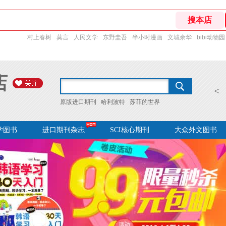
村上春树
莫言
人民文学
东野圭吾
半小时漫画
文城余华
bibi动物园
店
<
原版进口期刊
哈利波特
苏菲的世界
学图书
进口期刊杂志
SCI核心期刊
大众外文图书