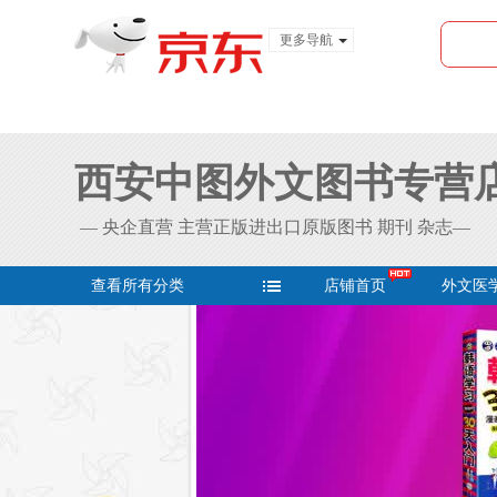
更多导航
服装城
食品
金融
西安中图外文图书专营
— 央企直营 主营正版进出口原版图书 期刊 杂志—
查看所有分类
店铺首页
外文医