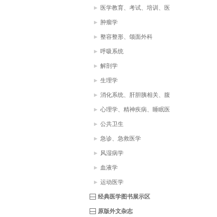
医学教育、考试、培训、医
疗助理、医学词典
肿瘤学
整容整形、颌面外科
呼吸系统
解剖学
生理学
消化系统、肝胆胰相关、腹
部疾病
心理学、精神疾病、睡眠医
学
公共卫生
急诊、急救医学
风湿病学
血液学
运动医学
经典医学图书展示区
原版外文杂志