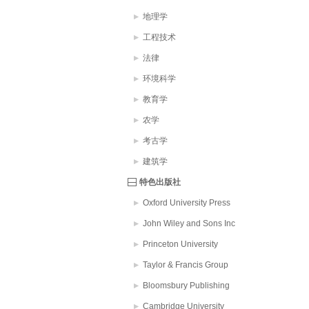
地理学
工程技术
法律
环境科学
教育学
农学
考古学
建筑学
特色出版社
Oxford University Press
John Wiley and Sons Inc
Princeton University
Taylor & Francis Group
Bloomsbury Publishing
PLC
Cambridge University