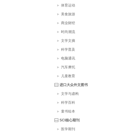
体育运动
美食旅游
商业财经
时尚潮流
文学文摘
科学普及
电脑通讯
汽车摩托
儿童教育
进口大众外文图书
文学与虚构
科学百科
童书绘本
SCI核心期刊
医学期刊