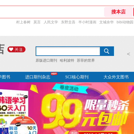
村上春树
莫言
人民文学
东野圭吾
半小时漫画
文城余华
bibi动物园
店
<
原版进口期刊
哈利波特
苏菲的世界
学图书
进口期刊杂志
SCI核心期刊
大众外文图书