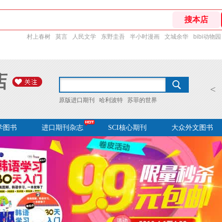
村上春树
莫言
人民文学
东野圭吾
半小时漫画
文城余华
bibi动物园
店
<
原版进口期刊
哈利波特
苏菲的世界
学图书
进口期刊杂志
SCI核心期刊
大众外文图书