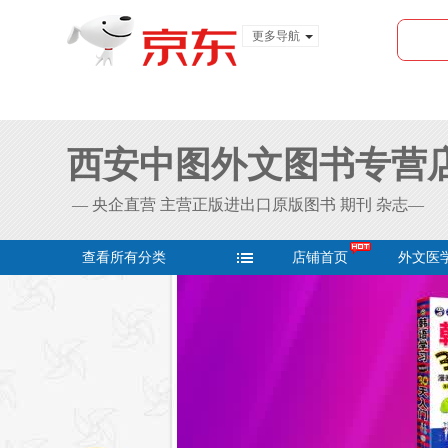
更多导航
服装城
食品
金融
西安中图外文图书专营
— 央企直营 主营正版进出口原版图书 期刊 杂志—
查看所有分类
店铺首页
外文医