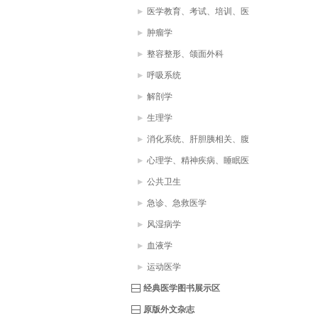
医学教育、考试、培训、医
疗助理、医学词典
肿瘤学
整容整形、颌面外科
呼吸系统
解剖学
生理学
消化系统、肝胆胰相关、腹
部疾病
心理学、精神疾病、睡眠医
学
公共卫生
急诊、急救医学
风湿病学
血液学
运动医学
经典医学图书展示区
原版外文杂志