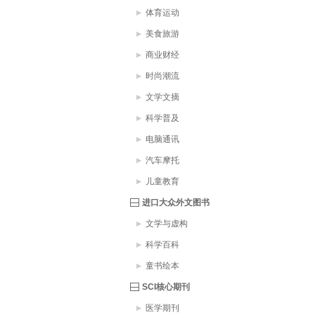
体育运动
美食旅游
商业财经
时尚潮流
文学文摘
科学普及
电脑通讯
汽车摩托
儿童教育
进口大众外文图书
文学与虚构
科学百科
童书绘本
SCI核心期刊
医学期刊