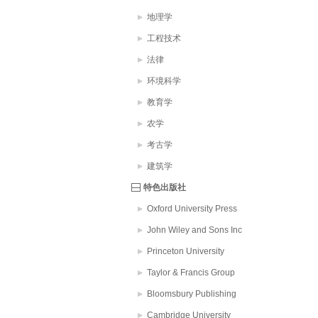
地理学
工程技术
法律
环境科学
教育学
农学
考古学
建筑学
特色出版社
Oxford University Press
John Wiley and Sons Inc
Princeton University
Taylor & Francis Group
Bloomsbury Publishing
PLC
Cambridge University