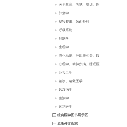
医学教育、考试、培训、医
疗助理、医学词典
肿瘤学
整容整形、颌面外科
呼吸系统
解剖学
生理学
消化系统、肝胆胰相关、腹
部疾病
心理学、精神疾病、睡眠医
学
公共卫生
急诊、急救医学
风湿病学
血液学
运动医学
经典医学图书展示区
原版外文杂志