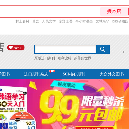
村上春树
莫言
人民文学
东野圭吾
半小时漫画
文城余华
bibi动物园
店
<
原版进口期刊
哈利波特
苏菲的世界
学图书
进口期刊杂志
SCI核心期刊
大众外文图书