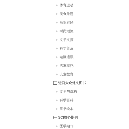
体育运动
美食旅游
商业财经
时尚潮流
文学文摘
科学普及
电脑通讯
汽车摩托
儿童教育
进口大众外文图书
文学与虚构
科学百科
童书绘本
SCI核心期刊
医学期刊