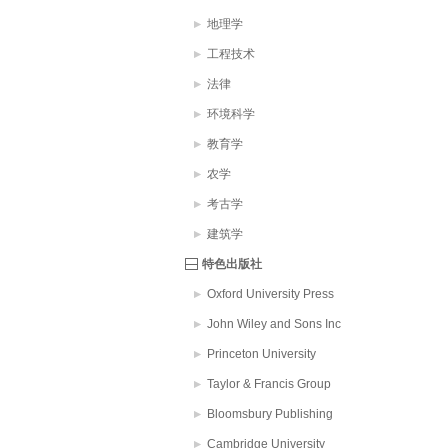
地理学
工程技术
法律
环境科学
教育学
农学
考古学
建筑学
特色出版社
Oxford University Press
John Wiley and Sons Inc
Princeton University
Taylor & Francis Group
Bloomsbury Publishing
PLC
Cambridge University