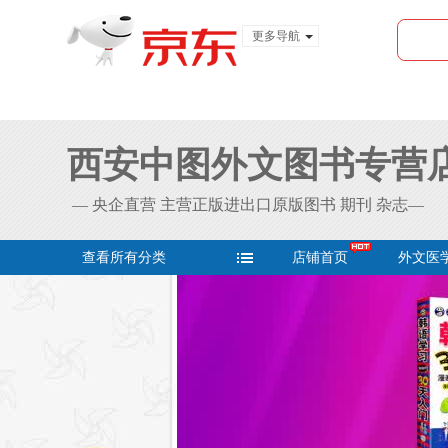
更多导航
服装城
食品
金融
西安中图外文图书专营
— 央企直营 主营正版进出口原版图书 期刊 杂志—
查看所有分类
店铺首页
外文医